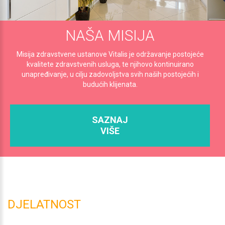
NAŠA MISIJA
Misija zdravstvene ustanove Vitalis je održavanje postojeće
kvalitete zdravstvenih usluga, te njihovo kontinuirano
unapređivanje, u cilju zadovoljstva svih naših postojećih i
budućih klijenata.
SAZNAJ
VIŠE
DJELATNOST